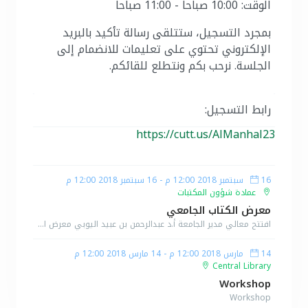
الوقت: 10:00 صباحاً - 11:00 صباحاً
بمجرد التسجيل، ستتلقى رسالة تأكيد بالبريد
الإلكتروني تحتوي على تعليمات للانضمام إلى
الجلسة. نرحب بكم ونتطلع للقائكم.
رابط التسجيل:
https://cutt.us/AlManhal23
16 سبتمبر 2018 12:00 م
-
16 سبتمبر 2018 12:00 م
عمادة شؤون المكتبات
معرض الكتاب الجامعي
افتتح معالي مدير الجامعة أ.د عبدالرحمن بن عبيد اليوبي معرض الكتاب الجامعي الذي اقامته عمادة شؤون المكتبات بالجامعة خلال الفترة من 2/9/2018م وحتى 20/9/2018م وكان في استقبال معالي مدير الجامعة سعادة أ.د امين نعمان وكيل الجامعة للتطوير وسعادة عميد شؤون المكتبات د. نبيل قمصاني وسعادة وكيل العمادة للتطوير د. غسان النويمي ومستشار العمادة أ.د هشام عباس وبعض منسوبي العمادة. اشتمل المعرض على المقررات الدراسية والكتب والمراجع الدراسية للسنة التحضيرية والمستويات الدراسية الجامعية ومن خلال هذا المعرض تقدم العمادة تخفيضات كبيرة للطلاب وطالبات الجامعة. كما قام معالي المدير بافتتاح البوابة الرقمية لعمادة شؤون المكتبات ديب نوليدج والتي تمكن الباحثين من اجراء بحث استكشافي كامل في مجموعة واسعة من المحتوى الرقمي وعلى منصة بحث واحده. وتتيح البوابة للمستخدمين من اجراء عملية البحث والوصول الى جميع المصادر الإلكترونية وقواعد البيانات العالمية وكما توفر أدوات قياس متكاملة لقياس نسب الاستخدام لقواعد البيانات المختلفة وإصدار التقارير الدورية وكذلك التحكم في إدارة المستفيدين وعملية البحث
14 مارس 2018 12:00 م
-
14 مارس 2018 12:00 م
Central Library
Workshop
Workshop