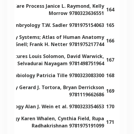
tion Care Process Janice L. Raymond, Kelly
164
Morrow 9780323636551
ical Embryology T.W. Sadler 9781975154063
165
natomy by Systems; Atlas of Human Anatomy
166
chard S. Snell; Frank H. Netter 9781975217744
d Fractures Louis Solomon, David Warwick,
167
Selvadurai Nayagam 9781498751964
ic Microbiology Patricia Tille 9780323083300
168
siology Gerard J. Tortora, Bryan Derrickson
169
9781119662686
Urology Alan J. Wein et al. 9780323354653
170
macology Karen Whalen, Cynthia Field, Rupa
171
Radhakrishnan 9781975191099