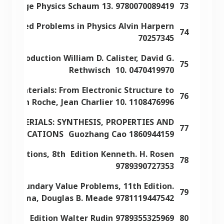
f College Physics Schaum 13. 9780070089419
73
0 solved Problems in Physics Alvin Harpern
74
70257345
n Introduction William D. Calister, David G.
75
Rethwisch 10. 0470419970
nomaterials: From Electronic Structure to
76
tephan Roche, Jean Charlier 10. 1108476996
MATERIALS: SYNTHESIS, PROPERTIES AND
77
APPLICATIONS Guozhang Cao 1860944159
pplications, 8th Edition Kenneth. H. Rosen
78
9789390727353
ith Boundary Value Problems, 11th Edition.
79
 C. DiPrima, Douglas B. Meade 9781119447542
is, 3rd Edition Walter Rudin 9789355325969
80