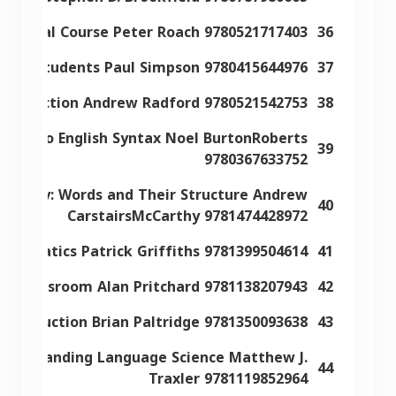
Practical Course Peter Roach 9780521717403
36
ok for Students Paul Simpson 9780415644976
37
Introduction Andrew Radford 9780521542753
38
ction to English Syntax Noel BurtonRoberts
39
9780367633752
phology: Words and Their Structure Andrew
40
CarstairsMcCarthy 9781474428972
Pragmatics Patrick Griffiths 9781399504614
41
the Classroom Alan Pritchard 9781138207943
42
 Introduction Brian Paltridge 9781350093638
43
 Understanding Language Science Matthew J.
44
Traxler 9781119852964