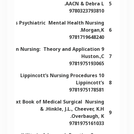
AACN & Debra L.
5
9780323793810
nsend's Psychiatric Mental Health Nursing
Morgan,K.
6
9781719648240
9 Leadership Roles and Management Functions in Nursing: Theory and Application
Huston.,C
7
9781975193065
10 Lippincott’s Nursing Procedures
Lippincott’s
8
9781975178581
ath Text Book of Medical Surgical Nursing.
Hinkle, J.L., Cheever, K.H. &
9
Overbaugh, K.
9781975161033