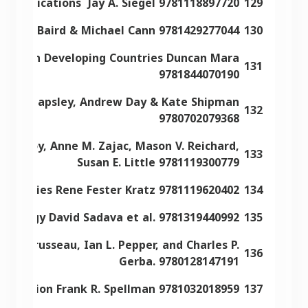
d Applications Jay A. Siegel 9781118897720
129
 Colin Baird & Michael Cann 9781429277044
130
ent in Developing Countries Duncan Mara
131
9781844070190
, Márta Lapsley, Andrew Day & Kate Shipman
132
9780702079368
. Conboy, Anne M. Zajac, Mason V. Reichard,
133
Susan E. Little 9781119300779
r Dummies Rene Fester Kratz 9781119620402
134
f Biology David Sadava et al. 9781319440992
135
 L. Brusseau, Ian L. Pepper, and Charles P.
136
Gerba. 9780128147191
 Pollution Frank R. Spellman 9781032018959
137