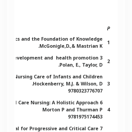
م
عنوان ا
ormatics and the Foundation of Knowledge
1
McGonigle,D.,& Mastrian K.
3 Journey across the life span: Human development and health promotion.
2
Polan, E., Taylor, D.
ong's Nursing Care of Infants and Children
Hockenberry, M.J. & Wilson, D.
3
9780323776707
6 Critical Care Nursing: A Holistic Approach
Morton P and Thurman P
4
9781975174453
7 AACN Procedure Manual for Progressive and Critical Care