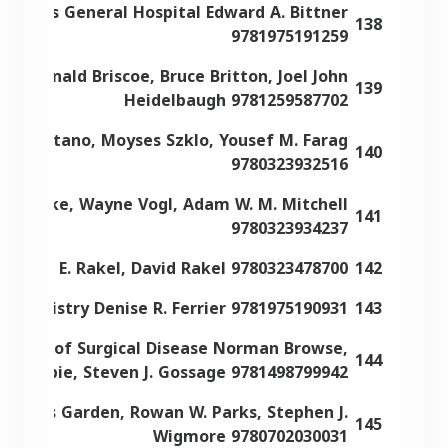
husetts General Hospital Edward A. Bittner
138
9781975191259
oy, Donald Briscoe, Bruce Britton, Joel John
139
Heidelbaugh 9781259587702
. Celentano, Moyses Szklo, Yousef M. Farag
140
9780323932516
 L. Drake, Wayne Vogl, Adam W. M. Mitchell
141
9780323934237
 Robert E. Rakel, David Rakel 9780323478700
142
iochemistry Denise R. Ferrier 9781975190931
143
 Signs of Surgical Disease Norman Browse,
144
. Gillespie, Steven J. Gossage 9781498799942
O. James Garden, Rowan W. Parks, Stephen J.
145
Wigmore 9780702030031