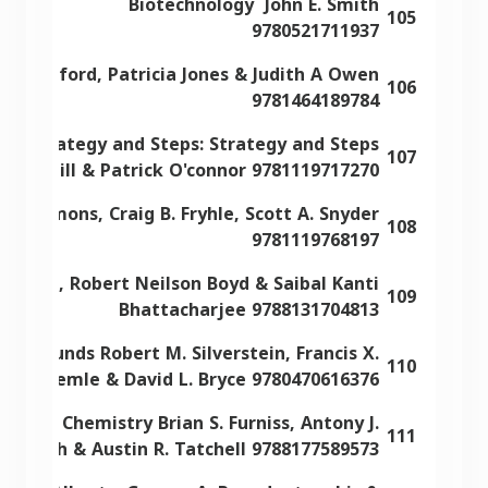
Biotechnology John E. Smith
105
9780521711937
 Stranford, Patricia Jones & Judith A Owen
106
9781464189784
les: Strategy and Steps: Strategy and Steps
107
t Cargill & Patrick O'connor 9781119717270
 Solomons, Craig B. Fryhle, Scott A. Snyder
108
9781119768197
rison, Robert Neilson Boyd & Saibal Kanti
109
Bhattacharjee 9788131704813
Compounds Robert M. Silverstein, Francis X.
110
id J. Kiemle & David L. Bryce 9780470616376
rganic Chemistry Brian S. Furniss, Antony J.
111
. Smith & Austin R. Tatchell 9788177589573