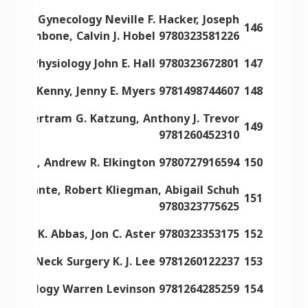
cs and Gynecology Neville F. Hacker, Joseph
146
C. Gambone, Calvin J. Hobel 9780323581226
ical Physiology John E. Hall 9780323672801
147
ise C. Kenny, Jenny E. Myers 9781498744607
148
logy Bertram G. Katzung, Anthony J. Trevor
149
9781260452310
er Shah, Andrew R. Elkington 9780727916594
150
 Marcdante, Robert Kliegman, Abigail Schuh
151
9780323775625
, Abul K. Abbas, Jon C. Aster 9780323353175
152
d and Neck Surgery K. J. Lee 9781260122237
153
Immunology Warren Levinson 9781264285259
154