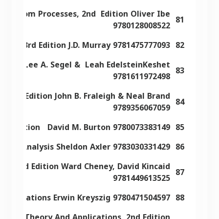
d Random Processes, 2nd Edition Oliver Ibe
81
9780128008522
tion, 3rd Edition J.D. Murray 9781475777093
82
iology Lee A. Segel & Leah EdelsteinKeshet
83
9781611972498
a, 8th Edition John B. Fraleigh & Neal Brand
84
9789356067059
th Edition David M. Burton 9780073383149
85
 Real Analysis Sheldon Axler 9783030331429
86
ons, 2nd Edition Ward Cheney, David Kincaid
87
9781449613525
 Applications Erwin Kreyszig 9780471504597
88
tions: Theory And Applications, 2nd Edition