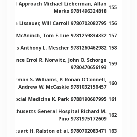
 Clinical Approach Michael Lieberman, Allan
155
Marks 9781496324818
cs Tom Lissauer, Will Carroll 9780702082795
156
ack W. McAninch, Tom F. Lue 9781259834332
157
and Atlas Anthony L. Mescher 9781260462982
158
 a Glance Errol R. Norwitz, John O. Schorge
159
9780470656193
ery Norman S. Williams, P. Ronan O’Connell,
160
Andrew W. McCaskie 9781032156457
 and Social Medicine K. Park 9788190607995
161
 Massachusetts General Hospital Richard M.
162
Pino 9781975172609
cine Stuart H. Ralston et al. 9780702083471
163