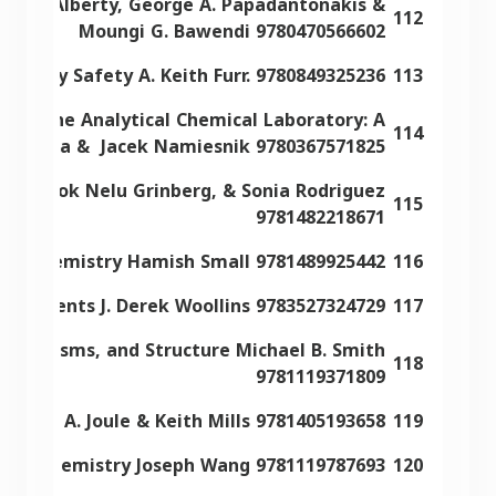
bert A. Alberty, George A. Papadantonakis &
112
Moungi G. Bawendi 9780470566602
ratory Safety A. Keith Furr. 9780849325236
113
ol in the Analytical Chemical Laboratory: A
114
Konieczka & Jacek Namiesnik 9780367571825
Handbook Nelu Grinberg, & Sonia Rodriguez
115
9781482218671
cal Chemistry Hamish Small 9781489925442
116
xperiments J. Derek Woollins 9783527324729
117
echanisms, and Structure Michael B. Smith
118
9781119371809
y John A. Joule & Keith Mills 9781405193658
119
lectrochemistry Joseph Wang 9781119787693
120