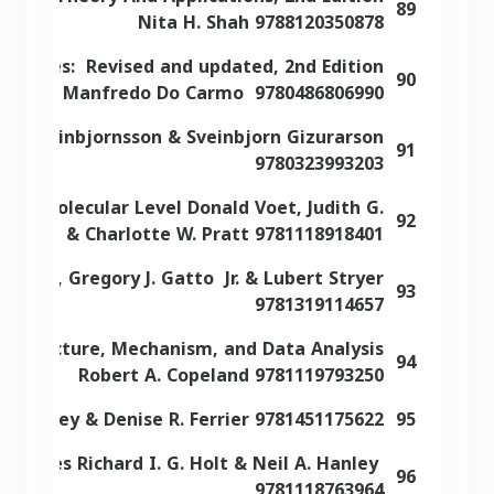
89
Nita H. Shah 9788120350878
Surfaces: Revised and updated, 2nd Edition
90
Manfredo Do Carmo 9780486806990
R. Sveinbjornsson & Sveinbjorn Gizurarson
91
9780323993203
 the Molecular Level Donald Voet, Judith G.
92
Voet & Charlotte W. Pratt 9781118918401
oczko, Gregory J. Gatto Jr. & Lubert Stryer
93
9781319114657
to Structure, Mechanism, and Data Analysis
94
Robert A. Copeland 9781119793250
A. Harvey & Denise R. Ferrier 9781451175622
95
iabetes Richard I. G. Holt & Neil A. Hanley
96
9781118763964