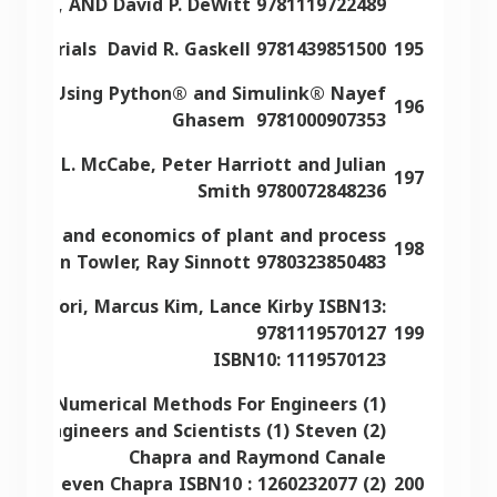
cropera, AND David P. DeWitt 9781119722489
 Materials David R. Gaskell 9781439851500
195
eering Using Python® and Simulink® Nayef
196
Ghasem 9781000907353
arren L. McCabe, Peter Harriott and Julian
197
Smith 9780072848236
practice and economics of plant and process
198
gn Gavin Towler, Ray Sinnott 9780323850483
bert Yori, Marcus Kim, Lance Kirby ISBN13:
9781119570127
199
ISBN10: 1119570123
(1) Numerical Methods For Engineers
 for Engineers and Scientists (1) Steven
Chapra and Raymond Canale
(2) Steven Chapra ISBN10 : 1260232077
200