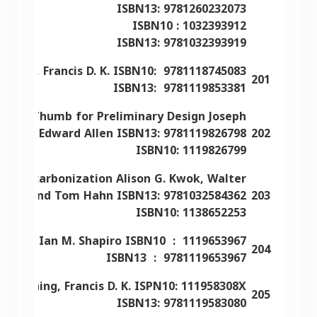
ISBN13: 9781260232073
ISBN10 : 1032393912
ISBN13: 9781032393919
Ching, Francis D. K. ISBN10: ‎ 9781118745083
201
ISBN13: ‎ 9781119853381
les of Thumb for Preliminary Design Joseph
no and Edward Allen ISBN13: 9781119826798
202
ISBN10: 1119826799
or Decarbonization Alison G. Kwok, Walter
ndzik, and Tom Hahn ISBN13: 9781032584362
203
ISBN10: 1138652253
. Ching, Ian M. Shapiro ISBN10
: ‎ 1119653967
204
ISBN13
: ‎ 9781119653967
ated Ching, Francis D. K. ISPN10: 111958308X
205
ISBN13: 9781119583080