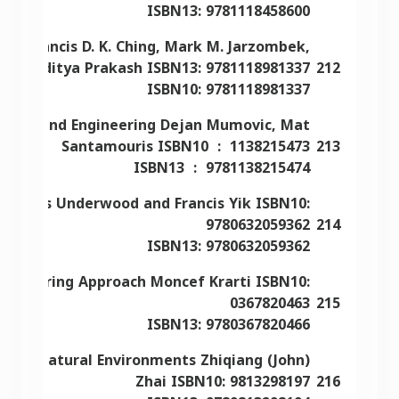
ISBN13: 9781118458600
ure Francis D. K. Ching, Mark M. Jarzombek,
kramaditya Prakash ISBN13: 9781118981337
212
ISBN10: 9781118981337
Design and Engineering Dejan Mumovic, Mat
Santamouris ISBN10
: ‎ 1138215473
213
ISBN13
: ‎ 9781138215474
gs Chris Underwood and Francis Yik ISBN10:
9780632059362
214
ISBN13: 9780632059362
Engineering Approach Moncef Krarti ISBN10:
0367820463
215
ISBN13: 9780367820466
t and Natural Environments Zhiqiang (John)
Zhai ISBN10: 9813298197
216