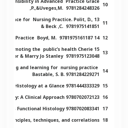
 Responsibility in Advanced Practice Grace
10
,P.,&Uveges,M. 9781284248326
g Evidence for Nursing Practice. Polit, D.,
11
& Beck ,C. 9781975141851
14 Psychiatric Nursing Contemporary Practice Boyd, M. 9781975161187
12
ing: promoting the public’s health Cherie
13
Rector & Marry Jo Stanley 9781975123048
 teaching and learning for nursing practice
14
Bastable, S. B. 9781284229271
9781444333329 WileyBlackwell Michelle Peckham Histology at a Glance
15
9780702072123 Underwood's Pathology: A Clinical Approach
16
9780702083341 Wheater's Functional Histology
17
ry principles, techniques, and correlations
18