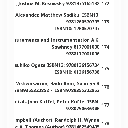
D. Zane, Joshua M. Kosowsky 9781975165182
172
 Charles Alexander, Matthew Sadiku ISBN13:
9781260570793
173
ISBN10: 1260570797
onic Measurements and Instrumentation A.K.
Sawhney 8177001000
174
9788177001006
ng Katsuhiko Ogata ISBN13: 9780136156734
175
ISBN10: 0136156738
ar D N. Vishwakarma, Badri Ram, Soumya R
176
anty ISBN9355322852 • ISBN9789355322852
ndamentals John Kuffel, Peter Kuffel ISBN:
177
9780750636346
 B. Campbell (Author), Randolph H. Wynne
178
, Valerie A. Thomas (Author) 9781462549405