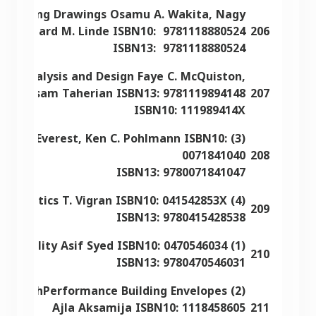
al Working Drawings Osamu A. Wakita, Nagy
, Richard M. Linde ISBN10: ‎ 9781118880524
206
ISBN13: ‎ 9781118880524
ning Analysis and Design Faye C. McQuiston,
itler, Hessam Taherian ISBN13: 9781119894148
207
ISBN10: 111989414X
F. Alton Everest, Ken C. Pohlmann ISBN10:
0071841040
208
ISBN13: 9780071841047
(4) Building Acoustics T. Vigran ISBN10: 041542853X
209
ISBN13: 9780415428538
(1) Advanced Building Technologies for Sustainability Asif Syed ISBN10: 0470546034
210
ISBN13: 9780470546031
s for HighPerformance Building Envelopes
Ajla Aksamija ISBN10: 1118458605
211