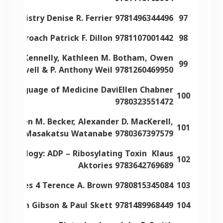
iochemistry Denise R. Ferrier 9781496344496
97
cal Approach Patrick F. Dillon 9781107001442
98
eter J. Kennelly, Kathleen M. Botham, Owen
99
W. Rodwell & P. Anthony Weil 9781260469950
e Language of Medicine DaviEllen Chabner
100
9780323551472
cs Oren M. Becker, Alexander D. MacKerell,
101
 Roux & Masakatsu Watanabe 9780367397579
Immunology: ADP – Ribosylating Toxin Klaus
102
Aktories 9783642769689
enomes 4 Terence A. Brown 9780815345084
103
 Gordon Gibson & Paul Skett 9781489968449
104