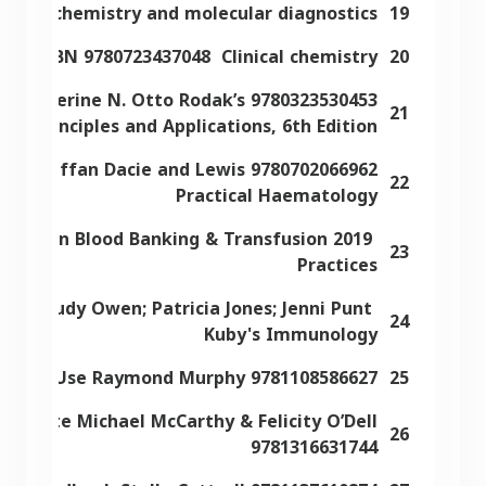
inical chemistry and molecular diagnostics
19
ISBN 9780723437048 Clinical chemistry
20
ga, and Catherine N. Otto Rodak’s
21
cal Principles and Applications, 6th Edition
s & Mike A Laffan Dacie and Lewis
22
Practical Haematology
ing Modern Blood Banking & Transfusion
23
Practices
rd; Judy Owen; Patricia Jones; Jenni Punt
24
Kuby's Immunology
mar in Use Raymond Murphy 9781108586627
25
rmediate Michael McCarthy & Felicity O’Dell
26
9781316631744