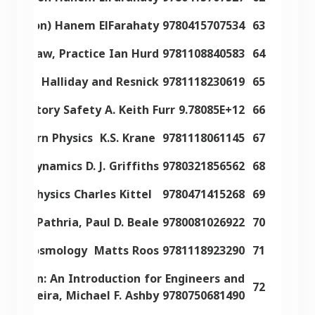
lt. edition) Hanem ElFarahaty 9780415707534
63
itics, Law, Practice Ian Hurd 9781108840583
64
hysics Halliday and Resnick 9781118230619
65
aboratory Safety A. Keith Furr 9.78085E+12
66
Modern Physics K.S. Krane 9781118061145
67
ectrodynamics D. J. Griffiths 9780321856562
68
 state physics Charles Kittel 9780471415268
69
s R.K. Pathria, Paul D. Beale 9780081026922
70
on to Cosmology Matts Roos 9781118923290
71
Design: An Introduction for Engineers and
72
lo Ferreira, Michael F. Ashby 9780750681490