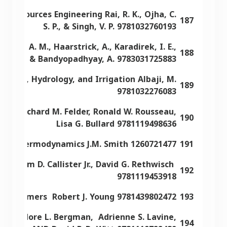
 Resources Engineering Rai, R. K., Ojha, C.
187
S. P., & Singh, V. P. 9781032760193
ir, A. M., Haarstrick, A., Karadirek, I. E.,
188
u, S. Y., & Bandyopadhyay, A. 9783031725883
ering, Hydrology, and Irrigation Albaji, M.
189
9781032276083
sses Richard M. Felder, Ronald W. Rousseau,
190
Lisa G. Bullard 9781119498636
ring Thermodynamics J.M. Smith 1260721477
191
William D. Callister Jr., David G. Rethwisch
192
9781119453918
to polymers Robert J. Young 9781439802472
193
 Theodore L. Bergman, Adrienne S. Lavine,
194