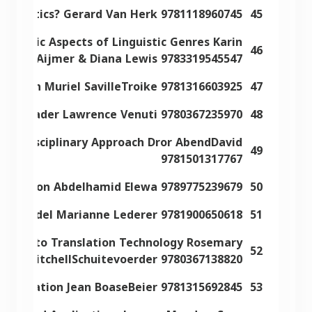
linguistics? Gerard Van Herk 9781118960745
45
agmatic Aspects of Linguistic Genres Karin
46
Aijmer & Diana Lewis 9783319545547
isition Muriel SavilleTroike 9781316603925
47
dies Reader Lawrence Venuti 9780367235970
48
Interdisciplinary Approach Dror AbendDavid
49
9781501317767
anslation Abdelhamid Elewa 9789775239679
50
tive Model Marianne Lederer 9781900650618
51
roach to Translation Technology Rosemary
52
MitchellSchuitevoerder 9780367138820
d Translation Jean BoaseBeier 9781315692845
53