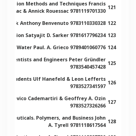
umentation Methods and Techniques Francis
121
Rouessac & Annick Rouessac 9781119701330
try Mark Anthony Benvenuto 9783110330328
122
 Isolation Satyajit D. Sarker 9781617796234
123
esis in Water Paul. A. Grieco 9789401060776
124
for Scientists and Engineers Peter Gründler
125
9783540457428
 for Students Ulf Hanefeld & Leon Lefferts
126
9783527341597
 Ludovico Cademartiri & Geoffrey A. Ozin
127
9783527326266
armaceuticals. Polymers, and Business John
128
A. Tyrell 9781118617564