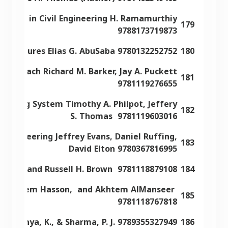
Method in Civil Engineering H. Ramamurthiy
179
9788173719873
 Structures Elias G. AbuSaba 9780132252752
180
Approach Richard M. Barker, Jay A. Puckett
181
9781119276655
earning System Timothy A. Philpot, Jeffery
182
S. Thomas 9781119603016
ngineering Jeffrey Evans, Daniel Ruffing,
183
David Elton 9780367816995
Cormac and Russell H. Brown 9781118879108
184
 M. Nadeem Hasson, and Akhtem AlManseer
185
9781118767818
ramanya, K., & Sharma, P. J. 9789355327949
186