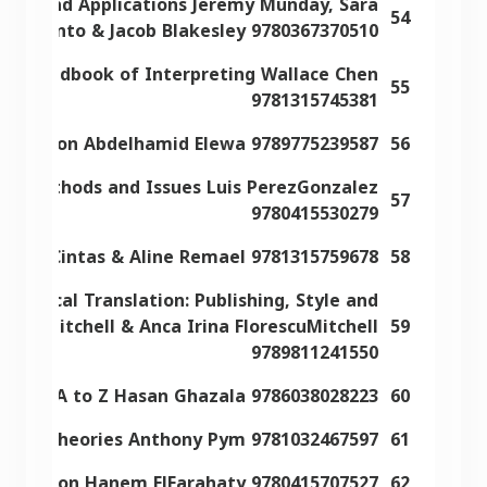
ories and Applications Jeremy Munday, Sara
54
mos Pinto & Jacob Blakesley 9780367370510
dge Handbook of Interpreting Wallace Chen
55
9781315745381
ranslation Abdelhamid Elewa 9789775239587
56
ies, Methods and Issues Luis PerezGonzalez
57
9780415530279
ge Díaz Cintas & Aline Remael 9781315759678
58
Technical Translation: Publishing, Style and
der Mitchell & Anca Irina FlorescuMitchell
59
9789811241550
n from A to Z Hasan Ghazala 9786038028223
60
lation Theories Anthony Pym 9781032467597
61
ranslation Hanem ElFarahaty 9780415707527
62