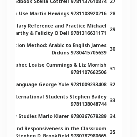
lls Handbook Stella Cottrell 9781137610874
27
mar in Use Martin Hewings 9781108920216
28
 Vocabulary Reference and Practice Michael
29
McCarthy & Felicity O'Dell 9781316631171
Translation Method: Arabic to English James
30
Dickins 9780415705639
alie Braber, Louise Cummings & Liz Morrish
31
9781107662506
dy of Language George Yule 9781009233408
32
for International Students Stephen Bailey
33
9781138048744
iterary Studies Mario Klarer 9780367678289
34
Trust, and Responsiveness in the Classroom
35
Stephen D. Brookfield 9780787980665