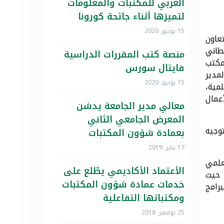
العربي للمكتبات والمعلومات
لتميزها أثناء جائحة كورونا
15 يونيو, 2020
عاون
طاني
منصة كتب المقررات الدراسية
 والتنمية الاجتماعية والمشرف العام على فرع الوزارة بالمنطقة، اليوم الأحد ١٤-١١-١٤٣٨بمكتب
فايتال سورس
مدير
15 يونيو, 2020
مية،
عمال
معالي مدير الجامعة يدشن
المعرض الجامعي الثاني
وجيه
بعمادة شؤون المكتبات
17 يناير, 2019
علمي
الأعتماد الأكاديمي يطّلع على
 حيث
خدمات عمادة شؤون المكتبات
رامج
ومكتباتها التفاعلية
25 نوفمبر, 2018