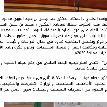
ف العلمي ، الاستاذ الدكتور عبدالرحمن بن عبيد اليوبي مذكرة ت
نطقة مكة المكرمة ممثلة بسعادة الدكتور / محمد بن حسن القح
مستشار وزير العمل
 والطالبات على مواجهة تحديات سوق العمل بحضور سعادة ال
كوثر وتتضمن الاتفاقية تعاونا في مجال الدراسات والأبحاث العل
انية ومكافحة الفقر والتنمية المستدامة، وتعزيز فكرة ريادة الأ
لمملكة 2030م.
س" تتبنى استراتيجية البحث العلمي في دفع عجلة التنمية وت
حقيق طلعات قيادته.
دكتور عصام كوثر بأن هذه المذكرة تأتي في سياق حرص الوقف ال
علمية الأكاديمية المتخصصة والوزارات التشريعية والتنفيذية،
لفجوة بين المخرجات التعليمية ومتطلبات سوق العمل عبر الب